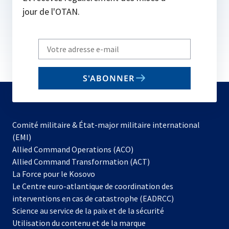
jour de l'OTAN.
Write
your
email
S'ABONNER
to
subscribe
Comité militaire & État-major militaire international
(EMI)
s’ouvre
Allied Command Operations (ACO)
dans
Allied Command Transformation (ACT)
s’ouvre
un
La Force pour le Kosovo
dans
nouvel
Le Centre euro-atlantique de coordination des
un
onglet
interventions en cas de catastrophe (EADRCC)
nouvel
Science au service de la paix et de la sécurité
onglet
Utilisation du contenu et de la marque