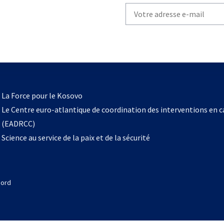
Write
your
email
to
subscribe
s’ouvre
l
La Force pour le Kosovo
dans
Le Centre euro-atlantique de coordination des interventions en 
un
(EADRCC)
nouvel
Science au service de la paix et de la sécurité
onglet
Nord