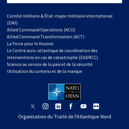
Comité militaire & État-major militaire international
(EMI)
Allied Command Operations (ACO)
Allied Command Transformation (ACT)
s’ouvre
La Force pour le Kosovo
dans
Le Centre euro-atlantique de coordination des
un
interventions en cas de catastrophe (EADRCC)
nouvel
Science au service de la paix et de la sécurité
onglet
Utilisation du contenu et de la marque
s’ouvre
s’ouvre
s’ouvre
s’ouvre
s’ouvre
s’ouvre
dans
dans
dans
dans
dans
dans
Organisation du Traité de l'Atlantique Nord
un
un
un
un
un
un
nouvel
nouvel
nouvel
nouvel
nouvel
nouvel