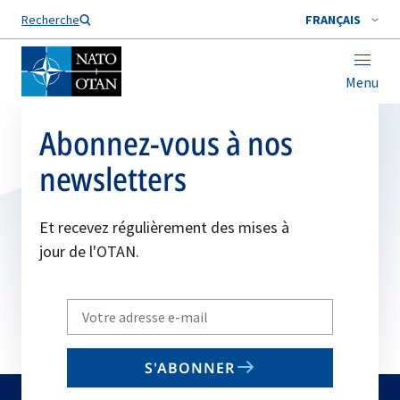
Nom de famille*
Recherche
FRANÇAIS
Menu
Abonnez-vous à nos
newsletters
Et recevez régulièrement des mises à
jour de l'OTAN.
Write
your
email
S'ABONNER
to
subscribe