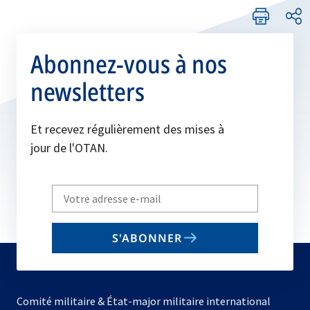
Abonnez-vous à nos
newsletters
Et recevez régulièrement des mises à
jour de l'OTAN.
Write
your
email
S'ABONNER
to
subscribe
Comité militaire & État-major militaire international