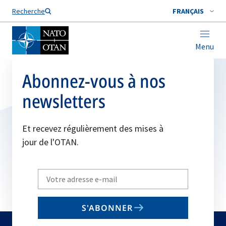
Nom de famille*
Recherche
FRANÇAIS
Menu
Abonnez-vous à nos
newsletters
Et recevez régulièrement des mises à
jour de l'OTAN.
Write
your
email
S'ABONNER
to
subscribe