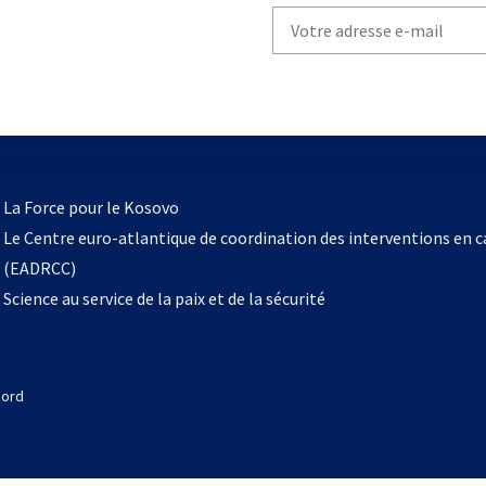
Write
your
email
to
subscribe
s’ouvre
l
La Force pour le Kosovo
dans
Le Centre euro-atlantique de coordination des interventions en 
un
(EADRCC)
nouvel
Science au service de la paix et de la sécurité
onglet
Nord