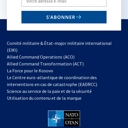
your
email
S'ABONNER
to
subscribe
Comité militaire & État-major militaire international
(EMI)
Allied Command Operations (ACO)
Allied Command Transformation (ACT)
s’ouvre
La Force pour le Kosovo
dans
Le Centre euro-atlantique de coordination des
un
interventions en cas de catastrophe (EADRCC)
nouvel
Science au service de la paix et de la sécurité
onglet
Utilisation du contenu et de la marque