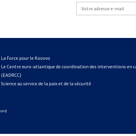
Write
your
email
to
subscribe
s’ouvre
l
La Force pour le Kosovo
dans
Le Centre euro-atlantique de coordination des interventions en 
un
(EADRCC)
nouvel
Science au service de la paix et de la sécurité
onglet
Nord