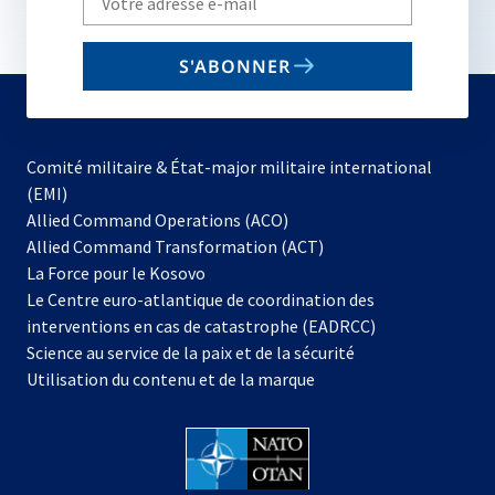
your
email
S'ABONNER
to
subscribe
Comité militaire & État-major militaire international
(EMI)
Allied Command Operations (ACO)
Allied Command Transformation (ACT)
s’ouvre
La Force pour le Kosovo
dans
Le Centre euro-atlantique de coordination des
un
interventions en cas de catastrophe (EADRCC)
nouvel
Science au service de la paix et de la sécurité
onglet
Utilisation du contenu et de la marque