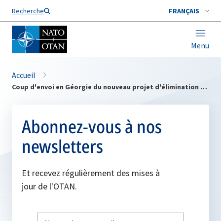
Nom de famille*
Recherche
FRANÇAIS
Menu
Accueil
Coup d'envoi en Géorgie du nouveau projet d'élimination des munitions explosives non explosées
Abonnez-vous à nos
newsletters
Et recevez régulièrement des mises à
jour de l'OTAN.
Write