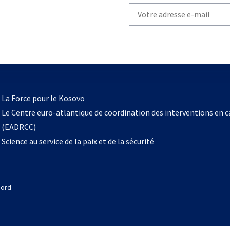
Write
your
email
to
subscribe
s’ouvre
l
La Force pour le Kosovo
dans
Le Centre euro-atlantique de coordination des interventions en 
un
(EADRCC)
nouvel
Science au service de la paix et de la sécurité
onglet
Nord