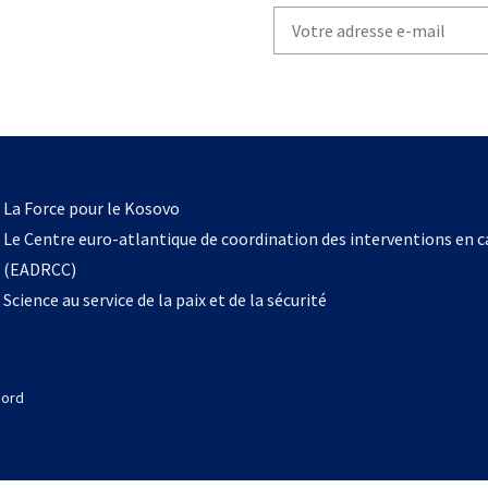
Write
your
email
to
subscribe
s’ouvre
l
La Force pour le Kosovo
dans
Le Centre euro-atlantique de coordination des interventions en 
un
(EADRCC)
nouvel
Science au service de la paix et de la sécurité
onglet
Nord