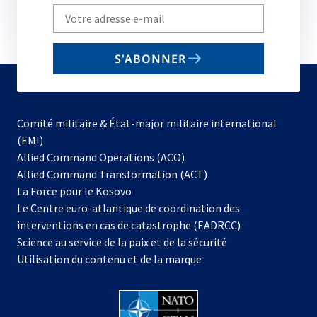
Write
your
email
S'ABONNER
to
subscribe
Comité militaire & État-major militaire international
(EMI)
s’ouvre
Allied Command Operations (ACO)
dans
Allied Command Transformation (ACT)
s’ouvre
un
La Force pour le Kosovo
dans
nouvel
Le Centre euro-atlantique de coordination des
un
onglet
interventions en cas de catastrophe (EADRCC)
nouvel
Science au service de la paix et de la sécurité
onglet
Utilisation du contenu et de la marque