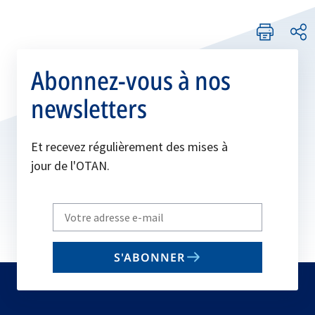
Abonnez-vous à nos
newsletters
Et recevez régulièrement des mises à
jour de l'OTAN.
Write
your
email
S'ABONNER
to
subscribe