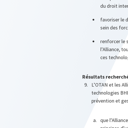
du droit inte
favoriser le 
sein des forc
renforcer le 
l’Alliance, t
ces technolo
Résultats recherch
L’OTAN et les Al
technologies BHE
prévention et ges
que l’Allian