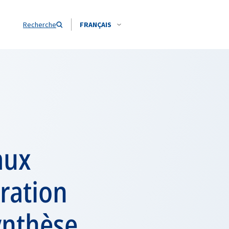
Recherche
FRANÇAIS
aux
oration
ynthèse