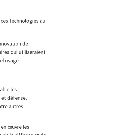
e ces technologies au
innovation de
res qui utiliseraient
el usage.
able les
 et défense,
tre autres :
 en œuvre les