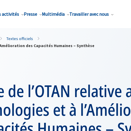
 activités
Presse
Multimédia
Travailler avec nous
Textes officiels
l’Amélioration des Capacités Humaines – Synthèse
e de l’OTAN relative 
ologies et à l’Améli
acités Humaines – S