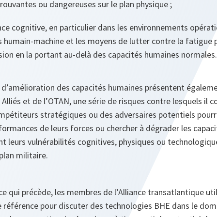
prouvantes ou dangereuses sur le plan physique ;
nce cognitive, en particulier dans les environnements opéra
es humain-machine et les moyens de lutter contre la fatigue 
ision en la portant au-delà des capacités humaines normales.
 d’amélioration des capacités humaines présentent égaleme
s Alliés et de l’OTAN, une série de risques contre lesquels il 
mpétiteurs stratégiques ou des adversaires potentiels pourr
rformances de leurs forces ou chercher à dégrader les capaci
ant leurs vulnérabilités cognitives, physiques ou technologique
lan militaire.
e qui précède, les membres de l’Alliance transatlantique uti
éférence pour discuter des technologies BHE dans le doma