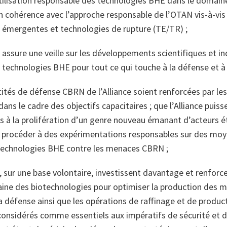
utilisation responsable des technologies BHE dans le domain
en cohérence avec l’approche responsable de l’OTAN vis‑à-vis
 émergentes et technologies de rupture (TE/TR) ;
e assure une veille sur les développements scientifiques et in
technologies BHE pour tout ce qui touche à la défense et à l
cités de défense CBRN de l’Alliance soient renforcées par le
s le cadre des objectifs capacitaires ; que l’Alliance puisse
s à la prolifération d’un genre nouveau émanant d’acteurs é
t procéder à des expérimentations responsables sur des moy
s technologies BHE contre les menaces CBRN ;
s, sur une base volontaire, investissent davantage et renforce
ine des biotechnologies pour optimiser la production des m
a défense ainsi que les opérations de raffinage et de produc
 considérés comme essentiels aux impératifs de sécurité et 