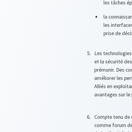
les tâches é
la connaissa
les interfac
prise de déc
Les technologies
et la sécurité de
prémunir. Des co
améliorer les pe
Alliés en exploit
avantages sur le p
Compte tenu de c
comme forum de r