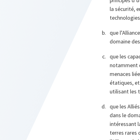
principes d’
la sécurité, 
technologies
que l’Allianc
domaine des 
que les capa
notamment dan
menaces liée
étatiques, e
utilisant le
que les Allié
dans le doma
intéressant l
terres rares