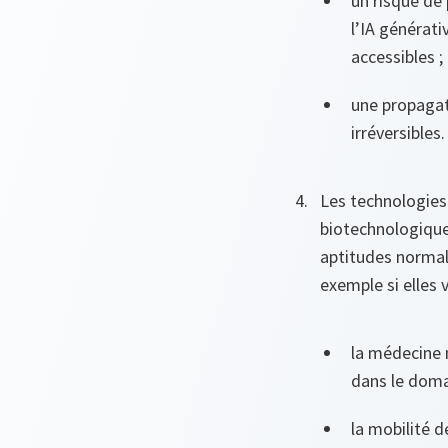
un risque de
l’IA générati
accessibles ;
une propagat
irréversibles.
Les technologies
biotechnologique
aptitudes normale
exemple si elles v
la médecine 
dans le doma
la mobilité 