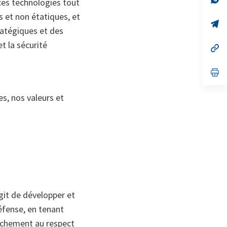
 ces technologies tout
on
da
un
s et non étatiques, et
no
s’
ratégiques et des
on
da
un
t la sécurité
no
s’
on
da
un
no
s’
on
da
un
no
s, nos valeurs et
on
agit de développer et
éfense, en tenant
achement au respect