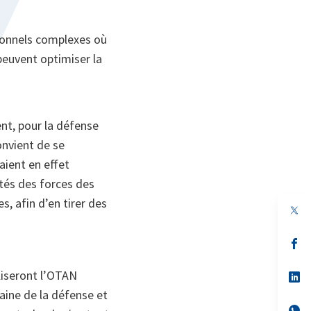
tionnels complexes où
peuvent optimiser la
nt, pour la défense
convient de se
aient en effet
tés des forces des
s, afin d’en tirer des
s’
da
un
liseront l’OTAN
no
s’
on
da
ine de la défense et
un
no
s’