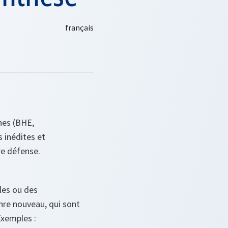
nes (BHE,
 inédites et
re défense.
ules ou des
nre nouveau, qui sont
Exemples :