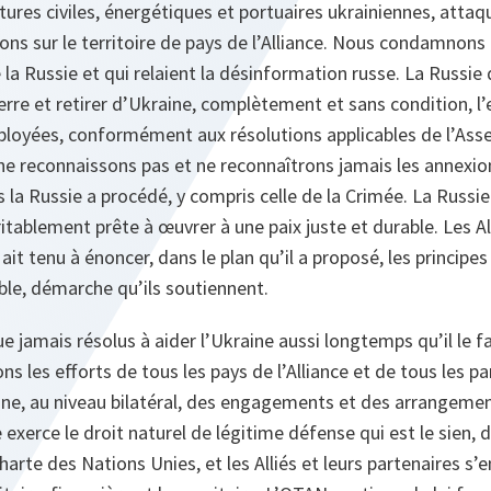
uctures civiles, énergétiques et portuaires ukrainiennes, atta
ons sur le territoire de pays de l’Alliance. Nous condamnons 
de la Russie et qui relaient la désinformation russe. La Russ
erre et retirer d’Ukraine, complètement et sans condition, l
éployées, conformément aux résolutions applicables de l’As
e reconnaissons pas et ne reconnaîtrons jamais les annexions
s la Russie a procédé, y compris celle de la Crimée. La Russie
blement prête à œuvrer à une paix juste et durable. Les Alli
ait tenu à énoncer, dans le plan qu’il a proposé, les principes
able, démarche qu’ils soutiennent.
ue jamais résolus à aider l’Ukraine aussi longtemps qu’il le f
s les efforts de tous les pays de l’Alliance et de tous les pa
ne, au niveau bilatéral, des engagements et des arrangemen
exerce le droit naturel de légitime défense qui est le sien, 
 Charte des Nations Unies, et les Alliés et leurs partenaires s’