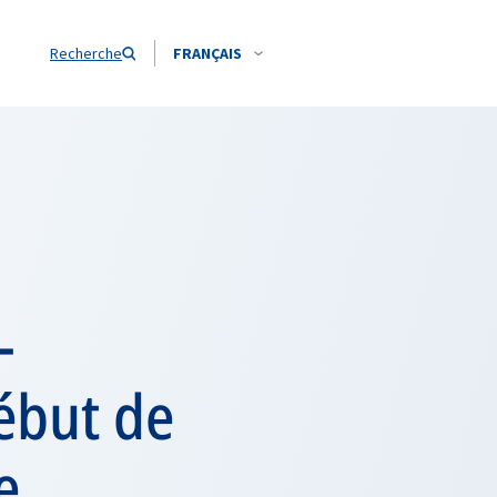
Recherche
FRANÇAIS
-
ébut de
e