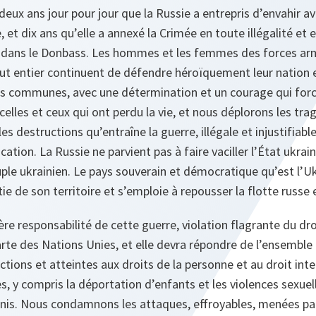
 deux ans jour pour jour que la Russie a entrepris d’envahir av
e, et dix ans qu’elle a annexé la Crimée en toute illégalité et
re dans le Donbass. Les hommes et les femmes des forces ar
out entier continuent de défendre héroïquement leur nation 
s communes, avec une détermination et un courage qui forc
les et ceux qui ont perdu la vie, et nous déplorons les tra
les destructions qu’entraîne la guerre, illégale et injustifiabl
ation. La Russie ne parvient pas à faire vaciller l’État ukraini
le ukrainien. Le pays souverain et démocratique qu’est l’Uk
ie de son territoire et s’emploie à repousser la flotte russe
ère responsabilité de cette guerre, violation flagrante du dro
te des Nations Unies, et elle devra répondre de l’ensemble 
ctions et atteintes aux droits de la personne et au droit int
, y compris la déportation d’enfants et les violences sexuelle
nis. Nous condamnons les attaques, effroyables, menées par