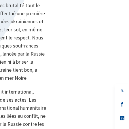
ec brutalité tout le
 effectué une première
mées ukrainiennes et
et leur sol, en même
ent le respect. Nous
giques souffrances
e, lancée par la Russie
en ni à briser la
raine tient bon, a
 en mer Noire.
it international,
de ses actes. Les
s’
ernational humanitaire
da
un
s liées au conflit, ne
no
s’
on
da
 la Russie contre les
un