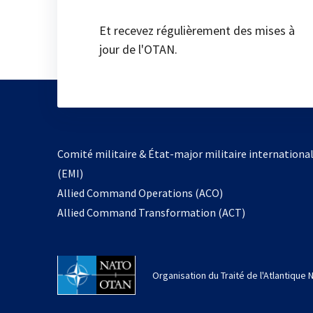
Et recevez régulièrement des mises à
jour de l'OTAN.
Comité militaire & État-major militaire internationa
(EMI)
s’ouvre
Allied Command Operations (ACO)
dans
Allied Command Transformation (ACT)
un
nouvel
onglet
Organisation du Traité de l'Atlantique 