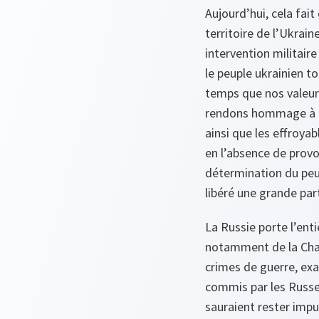
Aujourd’hui, cela fait
territoire de l’Ukrain
intervention militai
le peuple ukrainien t
temps que nos valeur
rendons hommage à cel
ainsi que les effroyab
en l’absence de provoc
détermination du peup
libéré une grande part
La Russie porte l’enti
notamment de la Char
crimes de guerre, exa
commis par les Russes
sauraient rester impu