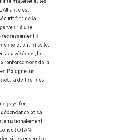
ir le matériel et les
’Alliance est
écurité et de la
parvenir à une
 le redressement à
ienne et antimissile,
n aux vétérans, la
 le renforcement de la
, en Pologne, un
mettra de tirer des
 un pays fort,
indépendance et sa
 internationalement
 Conseil OTAN-
s décisions ensemble,