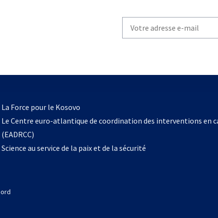
Write
your
email
to
subscribe
s’ouvre
l
La Force pour le Kosovo
dans
Le Centre euro-atlantique de coordination des interventions en 
un
(EADRCC)
nouvel
Science au service de la paix et de la sécurité
onglet
Nord