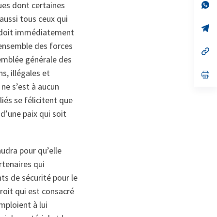
no
s’
ques dont certaines
on
da
aussi tous ceux qui
un
no
s’
ie doit immédiatement
on
da
un
’ensemble des forces
no
s’
on
da
semblée générale des
un
, illégales et
no
s’
on
da
 ne s’est à aucun
un
no
és se félicitent que
on
 d’une paix qui soit
audra pour qu’elle
rtenaires qui
ts de sécurité pour le
droit qui est consacré
emploient à lui