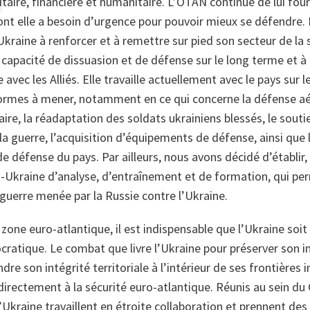
taire, financière et humanitaire. L’OTAN continue de lui fourn
t elle a besoin d’urgence pour pouvoir mieux se défendre. L
Ukraine à renforcer et à remettre sur pied son secteur de la s
 capacité de dissuasion et de défense sur le long terme et à 
e avec les Alliés. Elle travaille actuellement avec le pays sur
formes à mener, notamment en ce qui concerne la défense aér
re, la réadaptation des soldats ukrainiens blessés, le soutie
la guerre, l’acquisition d’équipements de défense, ainsi que
de défense du pays. Par ailleurs, nous avons décidé d’établir
-Ukraine d’analyse, d’entraînement et de formation, qui per
guerre menée par la Russie contre l’Ukraine.
a zone euro-atlantique, il est indispensable que l’Ukraine soit
ratique. Le combat que livre l’Ukraine pour préserver son 
dre son intégrité territoriale à l’intérieur de ses frontières
irectement à la sécurité euro-atlantique. Réunis au sein du
 l’Ukraine travaillent en étroite collaboration et prennent de