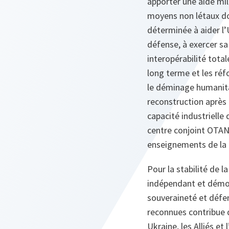
apporter une aide mili
moyens non létaux don
déterminée à aider l’
défense, à exercer sa
interopérabilité total
long terme et les ré
le déminage humanitai
reconstruction après 
capacité industrielle 
centre conjoint OTAN
enseignements de la 
Pour la stabilité de l
indépendant et démoc
souveraineté et défen
reconnues contribue d
Ukraine, les Alliés et