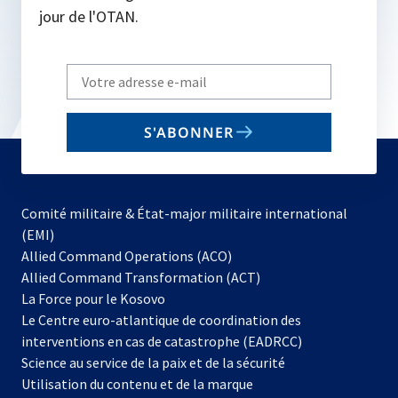
jour de l'OTAN.
Write
your
email
S'ABONNER
to
subscribe
Comité militaire & État-major militaire international
(EMI)
s’ouvre
Allied Command Operations (ACO)
dans
Allied Command Transformation (ACT)
s’ouvre
un
La Force pour le Kosovo
dans
nouvel
Le Centre euro-atlantique de coordination des
un
onglet
interventions en cas de catastrophe (EADRCC)
nouvel
Science au service de la paix et de la sécurité
onglet
Utilisation du contenu et de la marque