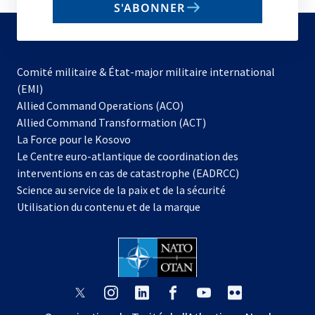
S'ABONNER
to
subscribe
Comité militaire & État-major militaire international
(EMI)
s’ouvre
Allied Command Operations (ACO)
dans
Allied Command Transformation (ACT)
s’ouvre
un
La Force pour le Kosovo
dans
nouvel
Le Centre euro-atlantique de coordination des
un
onglet
interventions en cas de catastrophe (EADRCC)
nouvel
Science au service de la paix et de la sécurité
onglet
Utilisation du contenu et de la marque
s’ouvre
s’ouvre
s’ouvre
s’ouvre
s’ouvre
s’ouvre
dans
dans
dans
dans
dans
dans