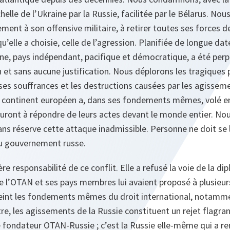
helle de l’Ukraine par la Russie, facilitée par le Bélarus. Nou
ent à son offensive militaire, à retirer toutes ses forces de
u’elle a choisie, celle de l’agression. Planifiée de longue da
ine, pays indépendant, pacifique et démocratique, a été perp
 et sans aucune justification. Nous déplorons les tragiques 
s souffrances et les destructions causées par les agisseme
le continent européen a, dans ses fondements mêmes, volé en
 auront à répondre de leurs actes devant le monde entier. No
s réserve cette attaque inadmissible. Personne ne doit se l
u gouvernement russe.
ère responsabilité de ce conflit. Elle a refusé la voie de la di
e l’OTAN et ses pays membres lui avaient proposé à plusieur
freint les fondements mêmes du droit international, notamme
re, les agissements de la Russie constituent un rejet flagran
e fondateur OTAN-Russie ; c’est la Russie elle-même qui a r