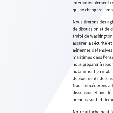
internationalement rec
qui ne changera jamai
Nous tirerons des ag
de dissuasion et de dé
traité de Washington
assurer la sécurité e
aériennes défensives d
maritimes dans l’ens
nous préparer à répond
notamment en mobilis
déploiements défensif
Nous procéderons à t
dissuasion et une déf
prenons sont et deme
Notre attachement à l