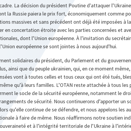
e cadre. La décision du président Poutine d'attaquer l’Ukraine
dont la Russie paiera le prix fort, économiquement comme p
tions massives et sans précédent ont déjà été imposées à la
ler en concertation étroite avec les parties concernées et av
ionales, dont l’Union européenne. À l’invitation du secrétair
 l’Union européenne se sont jointes à nous aujourd'hui.
nt solidaires du président, du Parlement et du gouvernem
s, ainsi que du peuple ukrainien, qui, en ce moment même, 
sées vont à toutes celles et tous ceux qui ont été tués, bl
 même qu’à leurs familles. L’OTAN reste attachée à tous les 
ment le socle de la sécurité européenne, notamment le dro
rrangements de sécurité. Nous continuerons d’apporter un so
alors qu’elle continue de se défendre, et nous appelons les 
onale à faire de même. Nous réaffirmons notre soutien ind
ouveraineté et à l’intégrité territoriale de l’Ukraine à l’intér