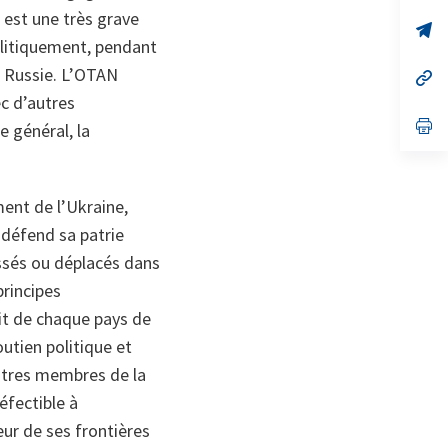
un
 est une très grave
no
s’
on
da
olitiquement, pendant
un
 Russie.
L’OTAN
no
s’
on
da
ec d’autres
un
no
s’
e général, la
on
da
un
no
on
ent de l’Ukraine,
défend sa patrie
essés ou déplacés dans
principes
it de chaque pays de
utien politique et
autres membres de la
éfectible à
ieur de ses frontières