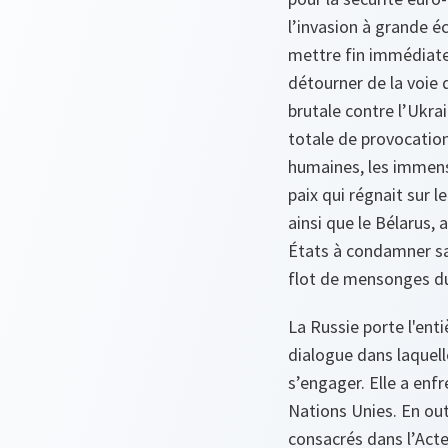
l’invasion à grande éc
mettre fin immédiatem
détourner de la voie q
brutale contre l’Ukra
totale de provocation
humaines, les immense
paix qui régnait sur 
ainsi que le Bélarus,
États à condamner san
flot de mensonges d
La Russie porte l'enti
dialogue dans laquell
s’engager. Elle a en
Nations Unies. En out
consacrés dans l’Act