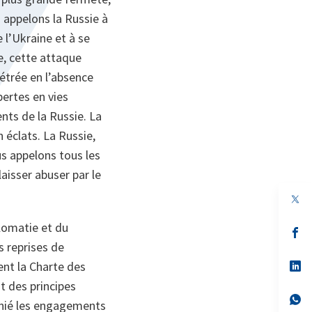
s appelons la Russie à
 l’Ukraine et à se
te, cette attaque
étrée en l’absence
pertes en vies
nts de la Russie. La
 éclats. La Russie,
us appelons tous les
aisser abuser par le
plomatie et du
s’
da
s reprises de
un
no
s’
nt la Charte des
on
da
t des principes
un
no
s’
enié les engagements
on
da