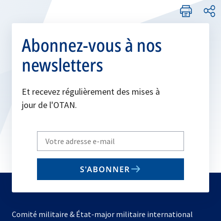
Abonnez-vous à nos
newsletters
Et recevez régulièrement des mises à
jour de l'OTAN.
Write
your
email
S'ABONNER
to
subscribe
Comité militaire & État-major militaire international