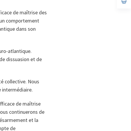
no
s’
on
da
un
ficace de maîtrise des
no
on
 d'un comportement
lantique dans son
uro-atlantique.
 de dissuasion et de
é collective. Nous
e intermédiaire.
fficace de maîtrise
ous continuerons de
 désarmement et la
ompte de