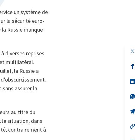
service un système de
ur la sécurité euro-
e la Russie manque
é à diverses reprises
t multilatéral.
s’
llet, la Russie a
da
un
 d’obscurcissement.
no
s’
on
da
 sans assurer la
un
no
s’
on
da
un
no
s’
eurs au titre du
on
da
tte situation, dans
un
no
s’
ité, contrairement à
on
da
un