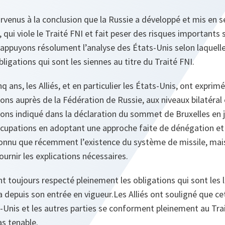
arvenus à la conclusion que la Russie a développé et mis en 
 qui viole le Traité FNI et fait peser des risques importants s
 appuyons résolument l’analyse des États-Unis selon laquell
igations qui sont les siennes au titre du Traité FNI.
q ans, les Alliés, et en particulier les États-Unis, ont exprim
ons auprès de la Fédération de Russie, aux niveaux bilatéral e
s indiqué dans la déclaration du sommet de Bruxelles en jui
ccupations en adoptant une approche faite de dénégation et
connu que récemment l’existence du système de missile, mais
ournir les explications nécessaires.
t toujours respecté pleinement les obligations qui sont les l
la depuis son entrée en vigueur.Les Alliés ont souligné que ce
s-Unis et les autres parties se conforment pleinement au Tra
as tenable.