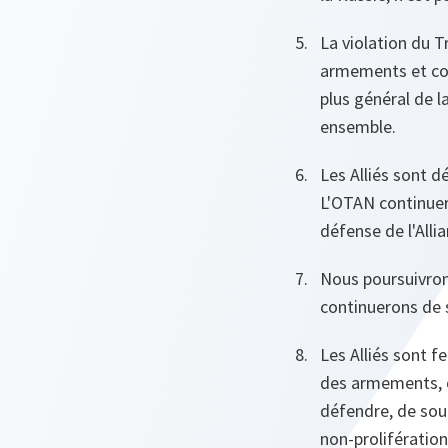
La violation du T
armements et com
plus général de l
ensemble.
Les Alliés sont d
L'OTAN continuera
défense de l'Allia
Nous poursuivrons
continuerons de s
Les Alliés sont 
des armements, d
défendre, de sou
non-prolifération