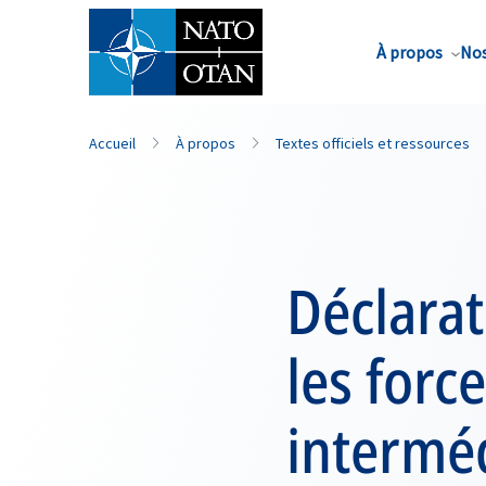
Nom de famille*
À propos
Nos
Accueil
À propos
Textes officiels et ressources
Déclarat
les forc
interméd