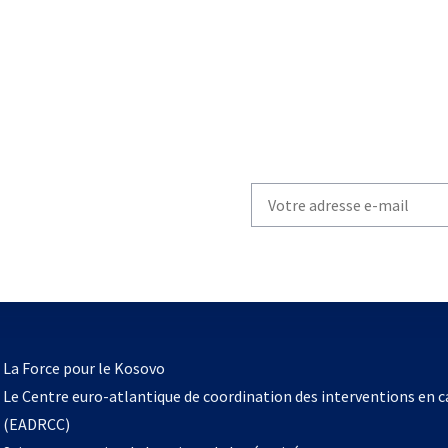
Write
your
email
to
subscribe
s’ouvre
l
La Force pour le Kosovo
dans
Le Centre euro-atlantique de coordination des interventions en 
un
(EADRCC)