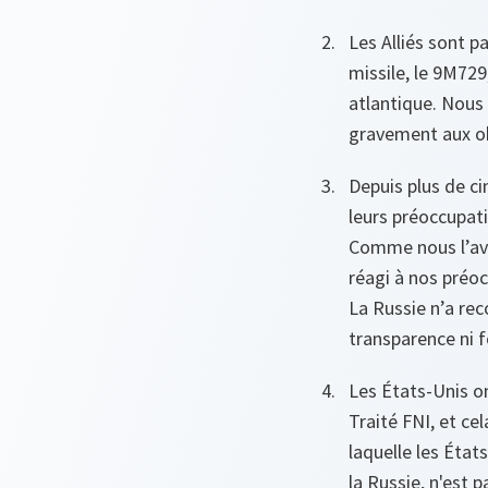
Les Alliés sont p
missile, le 9M729,
atlantique. Nous
gravement aux obl
Depuis plus de cin
leurs préoccupati
Comme nous l’avon
réagi à nos préo
La Russie n’a re
transparence ni f
Les États-Unis on
Traité FNI, et ce
laquelle les État
la Russie, n'est p