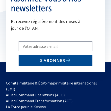
newsletters
Et recevez régulièrement des mises à
jour de l'OTAN.
Write
your
email
S'ABONNER
to
subscribe
Comité militaire & État-major militaire international
(EMI)
s’ouvre
Allied Command Operations (ACO)
dans
Allied Command Transformation (ACT)
s’ouvre
un
La Force pour le Kosovo