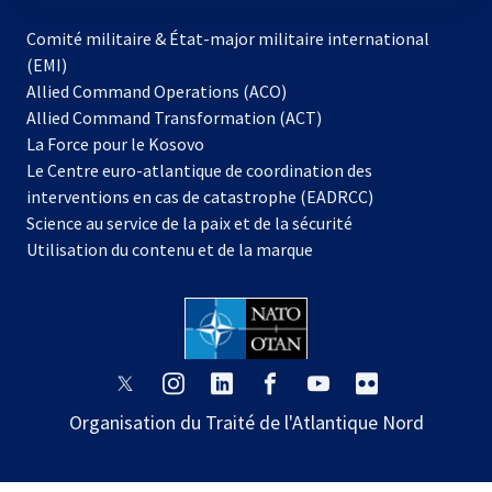
Comité militaire & État-major militaire international
(EMI)
s’ouvre
Allied Command Operations (ACO)
dans
Allied Command Transformation (ACT)
s’ouvre
un
La Force pour le Kosovo
dans
nouvel
Le Centre euro-atlantique de coordination des
un
onglet
interventions en cas de catastrophe (EADRCC)
nouvel
Science au service de la paix et de la sécurité
onglet
Utilisation du contenu et de la marque
s’ouvre
s’ouvre
s’ouvre
s’ouvre
s’ouvre
s’ouvre
dans
dans
dans
dans
dans
dans
Organisation du Traité de l'Atlantique Nord
un
un
un
un
un
un
nouvel
nouvel
nouvel
nouvel
nouvel
nouvel
onglet
onglet
onglet
onglet
onglet
onglet