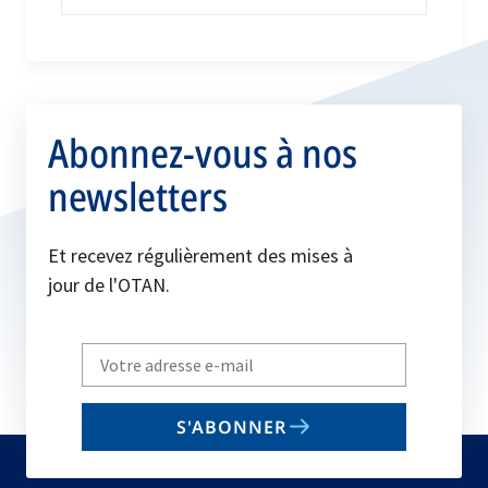
Abonnez-vous à nos
newsletters
Et recevez régulièrement des mises à
jour de l'OTAN.
Write
your
email
S'ABONNER
to
subscribe