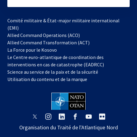
subscribe
Comité militaire & État-major militaire international
(EMI)
s’ouvre
Allied Command Operations (ACO)
dans
Allied Command Transformation (ACT)
s’ouvre
un
La Force pour le Kosovo
dans
nouvel
Le Centre euro-atlantique de coordination des
un
onglet
interventions en cas de catastrophe (EADRCC)
nouvel
Science au service de la paix et de la sécurité
onglet
Utilisation du contenu et de la marque
s’ouvre
s’ouvre
s’ouvre
s’ouvre
s’ouvre
s’ouvre
dans
dans
dans
dans
dans
dans
Organisation du Traité de l'Atlantique Nord
un
un
un
un
un
un
nouvel
nouvel
nouvel
nouvel
nouvel
nouvel