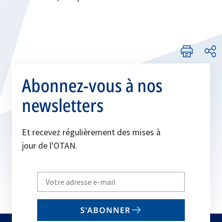
Abonnez-vous à nos
newsletters
Et recevez régulièrement des mises à
jour de l'OTAN.
Write
your
email
S'ABONNER
to