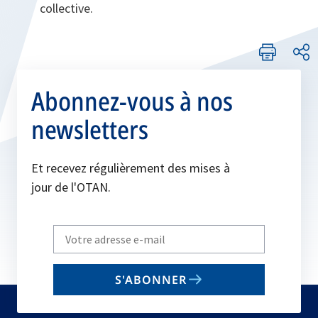
collective.
Abonnez-vous à nos
newsletters
Et recevez régulièrement des mises à
jour de l'OTAN.
Write
your
email
S'ABONNER
to
subscribe