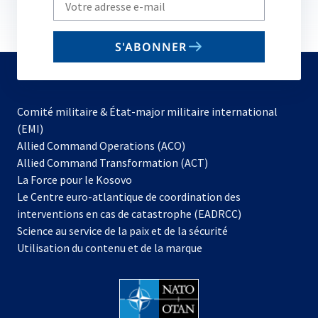
Write
your
email
S'ABONNER
to
subscribe
Comité militaire & État-major militaire international
(EMI)
s’ouvre
Allied Command Operations (ACO)
dans
Allied Command Transformation (ACT)
s’ouvre
un
La Force pour le Kosovo
dans
nouvel
Le Centre euro-atlantique de coordination des
un
onglet
interventions en cas de catastrophe (EADRCC)
nouvel
Science au service de la paix et de la sécurité
onglet
Utilisation du contenu et de la marque