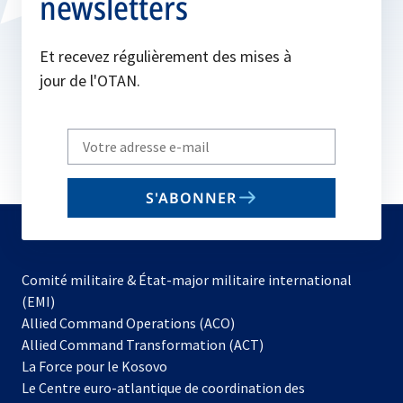
newsletters
Et recevez régulièrement des mises à
jour de l'OTAN.
Write
your
email
S'ABONNER
to
subscribe
Comité militaire & État-major militaire international
(EMI)
s’ouvre
Allied Command Operations (ACO)
dans
Allied Command Transformation (ACT)
s’ouvre
un
La Force pour le Kosovo
dans
nouvel
Le Centre euro-atlantique de coordination des