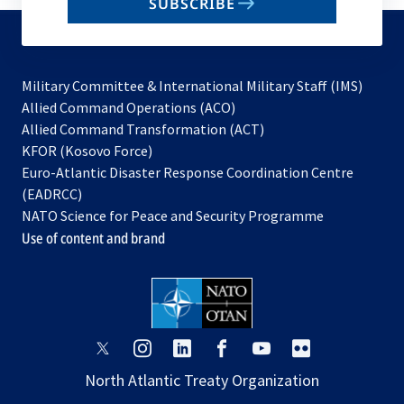
SUBSCRIBE
to
subscribe
Military Committee & International Military Staff (IMS)
opens
Allied Command Operations (ACO)
in
opens
Allied Command Transformation (ACT)
opens
a
in
KFOR (Kosovo Force)
in
new
a
Euro-Atlantic Disaster Response Coordination Centre
a
tab
new
(EADRCC)
new
tab
NATO Science for Peace and Security Programme
tab
Use of content and brand
opens
opens
opens
opens
opens
opens
in
in
in
in
in
in
North Atlantic Treaty Organization
a
a
a
a
a
a
new
new
new
new
new
new