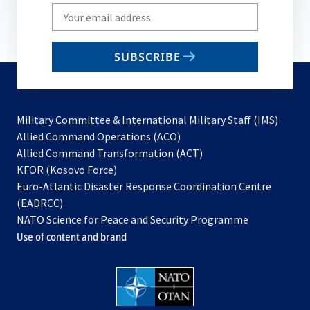
Write
your
email
SUBSCRIBE
to
subscribe
Military Committee & International Military Staff (IMS)
opens
Allied Command Operations (ACO)
in
opens
Allied Command Transformation (ACT)
opens
a
in
KFOR (Kosovo Force)
in
new
a
Euro-Atlantic Disaster Response Coordination Centre
a
tab
new
(EADRCC)
new
tab
NATO Science for Peace and Security Programme
tab
Use of content and brand