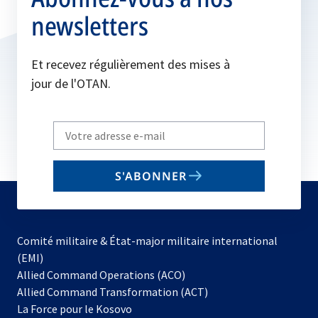
newsletters
Et recevez régulièrement des mises à
jour de l'OTAN.
Write
your
email
S'ABONNER
to
subscribe
Comité militaire & État-major militaire international
(EMI)
s’ouvre
Allied Command Operations (ACO)
dans
Allied Command Transformation (ACT)
s’ouvre
un
La Force pour le Kosovo