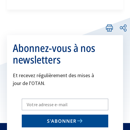
Abonnez-vous à nos
newsletters
Et recevez régulièrement des mises à
jour de l'OTAN.
Write
your
email
S'ABONNER
to
subscribe