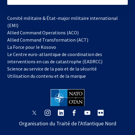
Comité militaire & État-major militaire international
(EMI)
s’ouvre
Allied Command Operations (ACO)
dans
Allied Command Transformation (ACT)
s’ouvre
un
La Force pour le Kosovo
dans
nouvel
Le Centre euro-atlantique de coordination des
un
onglet
interventions en cas de catastrophe (EADRCC)
nouvel
Science au service de la paix et de la sécurité
onglet
Utilisation du contenu et de la marque
s’ouvre
s’ouvre
s’ouvre
s’ouvre
s’ouvre
s’ouvre
dans
dans
dans
dans
dans
dans
Organisation du Traité de l'Atlantique Nord
un
un
un
un
un
un
nouvel
nouvel
nouvel
nouvel
nouvel
nouvel