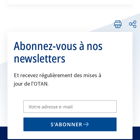
Abonnez-vous à nos
newsletters
Et recevez régulièrement des mises à
jour de l'OTAN.
Write
your
email
S'ABONNER
to
subscribe