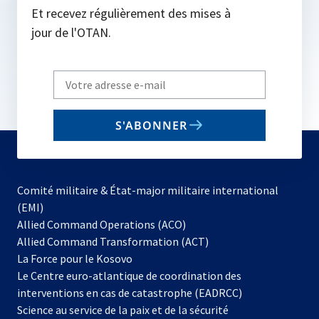
Et recevez régulièrement des mises à
jour de l'OTAN.
Write
your
email
S'ABONNER
to
subscribe
Comité militaire & État-major militaire international
(EMI)
s’ouvre
Allied Command Operations (ACO)
dans
Allied Command Transformation (ACT)
s’ouvre
un
La Force pour le Kosovo
dans
nouvel
Le Centre euro-atlantique de coordination des
un
onglet
interventions en cas de catastrophe (EADRCC)
nouvel
Science au service de la paix et de la sécurité