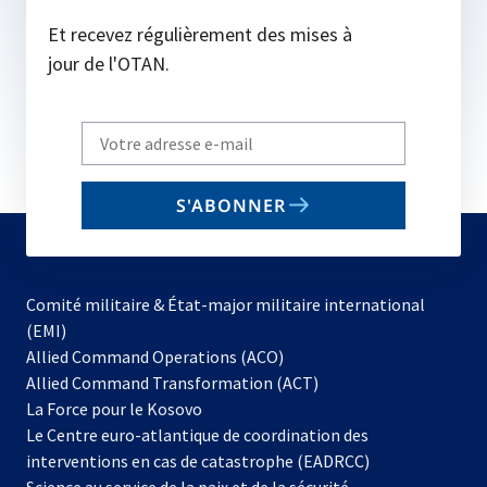
Et recevez régulièrement des mises à
jour de l'OTAN.
Write
your
email
S'ABONNER
to
subscribe
Comité militaire & État-major militaire international
(EMI)
s’ouvre
Allied Command Operations (ACO)
dans
Allied Command Transformation (ACT)
s’ouvre
un
La Force pour le Kosovo
dans
nouvel
Le Centre euro-atlantique de coordination des
un
onglet
interventions en cas de catastrophe (EADRCC)
nouvel