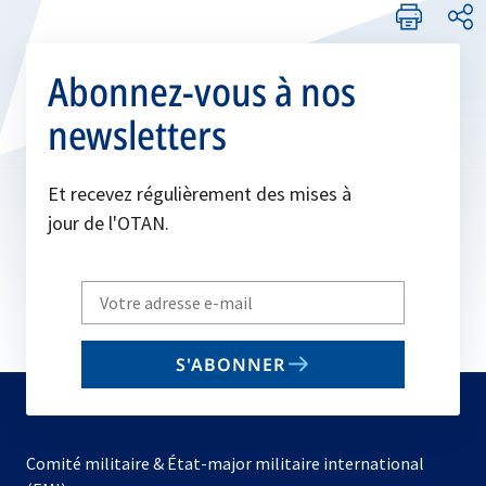
Abonnez-vous à nos
newsletters
Et recevez régulièrement des mises à
jour de l'OTAN.
Write
your
email
S'ABONNER
to
subscribe
Comité militaire & État-major militaire international