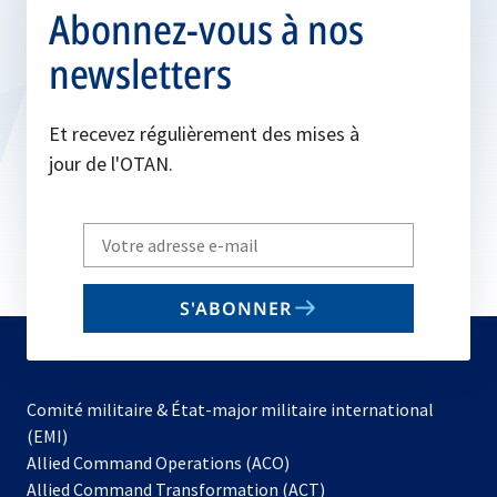
Abonnez-vous à nos
newsletters
Et recevez régulièrement des mises à
jour de l'OTAN.
Write
your
email
S'ABONNER
to
subscribe
Comité militaire & État-major militaire international
(EMI)
s’ouvre
Allied Command Operations (ACO)
dans
Allied Command Transformation (ACT)