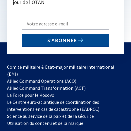
jour de l'OTAN.
Write
your
email
S'ABONNER
to
subscribe
Comité militaire & État-major militaire international
(EMI)
s’ouvre
Allied Command Operations (ACO)
dans
Allied Command Transformation (ACT)
s’ouvre
un
La Force pour le Kosovo
dans
nouvel
Le Centre euro-atlantique de coordination des
un
onglet
interventions en cas de catastrophe (EADRCC)
nouvel
Science au service de la paix et de la sécurité
onglet
Utilisation du contenu et de la marque