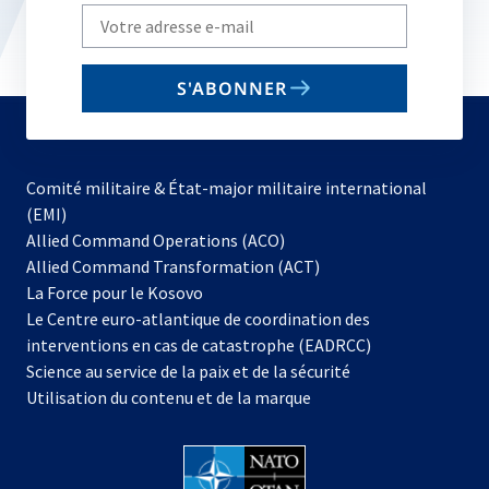
Write
your
email
S'ABONNER
to
subscribe
Comité militaire & État-major militaire international
(EMI)
s’ouvre
Allied Command Operations (ACO)
dans
Allied Command Transformation (ACT)
s’ouvre
un
La Force pour le Kosovo
dans
nouvel
Le Centre euro-atlantique de coordination des
un
onglet
interventions en cas de catastrophe (EADRCC)
nouvel
Science au service de la paix et de la sécurité
onglet
Utilisation du contenu et de la marque