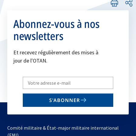
Abonnez-vous à nos
newsletters
Et recevez régulièrement des mises à
jour de l'OTAN.
Write
your
email
S'ABONNER
to
subscribe
Comité militaire & État-major militaire international
(EMI)