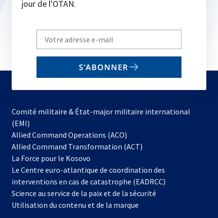
jour de l'OTAN.
Write
your
email
S'ABONNER
to
subscribe
Comité militaire & État-major militaire international
(EMI)
s’ouvre
Allied Command Operations (ACO)
dans
Allied Command Transformation (ACT)
s’ouvre
un
La Force pour le Kosovo
dans
nouvel
Le Centre euro-atlantique de coordination des
un
onglet
interventions en cas de catastrophe (EADRCC)
nouvel
Science au service de la paix et de la sécurité
onglet
Utilisation du contenu et de la marque