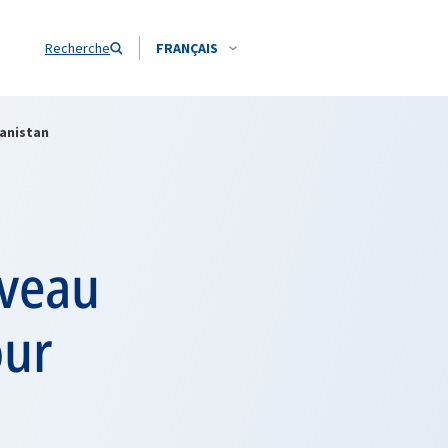
Recherche
FRANÇAIS
hanistan
iveau
our