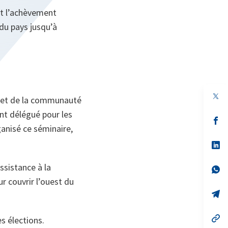
nt l’achèvement
 du pays jusqu’à
AN et de la communauté
int délégué pour les
s’
anisé ce séminaire,
da
un
no
s’
on
da
un
ssistance à la
no
s’
on
da
r couvrir l’ouest du
un
no
s’
on
da
un
no
s’
s élections.
on
da