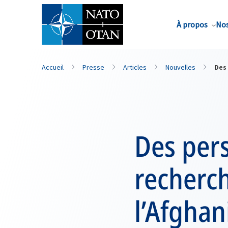
Nom de famille*
À propos
Nos
Accueil
Presse
Articles
Nouvelles
Des
Des pers
recherch
l’Afghan