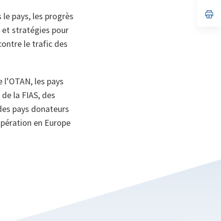
un
no
s’
 le pays, les progrès
on
da
 et stratégies pour
un
no
ntre le trafic des
on
 l’OTAN, les pays
de la FIAS, des
 des pays donateurs
oopération en Europe