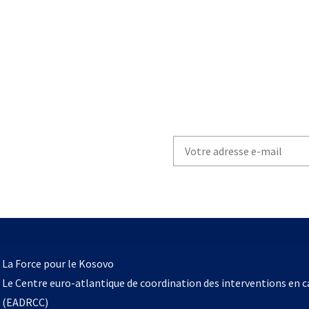
Write
your
email
to
subscribe
s’ouvre
l
La Force pour le Kosovo
dans
Le Centre euro-atlantique de coordination des interventions en 
un
(EADRCC)