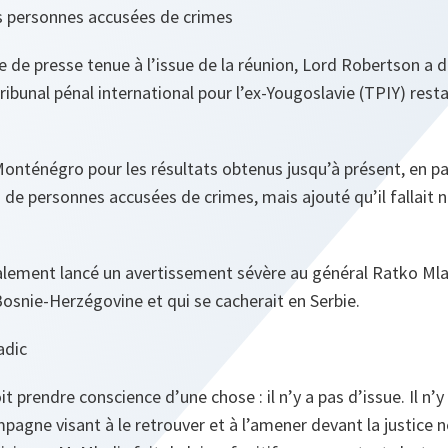
es personnes accusées de crimes
 de presse tenue à l’issue de la réunion, Lord Robertson a d
ribunal pénal international pour l’ex-Yougoslavie (TPIY) rest
e-Monténégro pour les résultats obtenus jusqu’à présent, en par
 de personnes accusées de crimes, mais ajouté qu’il fallait
lement lancé un avertissement sévère au général Ratko Mlad
osnie-Herzégovine et qui se cacherait en Serbie.
adic
t prendre conscience d’une chose : il n’y a pas d’issue. Il n’y 
mpagne visant à le retrouver et à l’amener devant la justice n