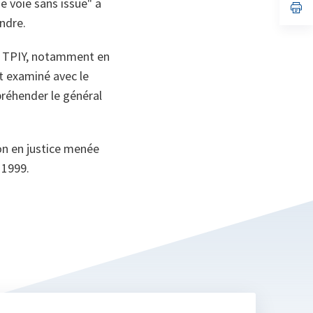
ne voie sans issue"
a
no
s’
on
da
ndre.
un
no
on
le TPIY, notamment en
it examiné avec le
préhender le général
on en justice menée
 1999.