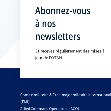
Abonnez-vous
à nos
newsletters
Et recevez régulièrement des mises à
jour de l'OTAN.
Comité militaire & État-major militaire internationa
(EMI)
s’ouvre
Allied Command Operations (ACO)