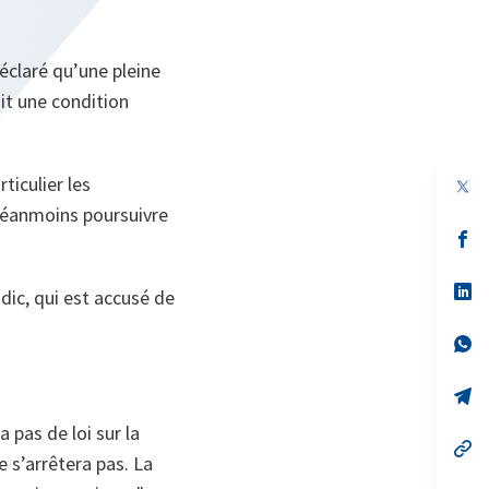
éclaré qu’une pleine
ait une condition
ticulier les
 néanmoins poursuivre
s’
da
un
no
s’
ic, qui est accusé de
on
da
un
no
s’
on
da
un
no
s’
on
da
un
a pas de loi sur la
no
s’
e s’arrêtera pas. La
on
da
un