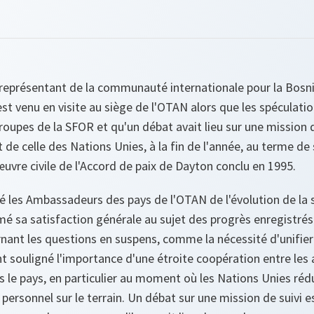
t représentant de la communauté internationale pour la Bosn
st venu en visite au siège de l'OTAN alors que les spéculation
troupes de la SFOR et qu'un débat avait lieu sur une mission 
de celle des Nations Unies, à la fin de l'année, au terme d
œuvre civile de l'Accord de paix de Dayton conclu en 1995.
é les Ambassadeurs des pays de l'OTAN de l'évolution de la 
é sa satisfaction générale au sujet des progrès enregistrés à
nant les questions en suspens, comme la nécessité d'unifier
nt souligné l'importance d'une étroite coopération entre les 
ns le pays, en particulier au moment où les Nations Unies réd
personnel sur le terrain. Un débat sur une mission de suivi es