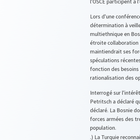
l'OSCE participent à l
Lors d'une conférenc
détermination à veill
multiethnique en Bosn
étroite collaboration
maintiendrait ses for
spéculations récentes
fonction des besoins 
rationalisation des o
Interrogé sur l'intér
Petritsch a déclaré q
déclaré.
La Bosnie do
forces armées des troi
population.
.) La Turquie reconn