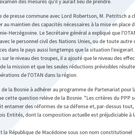
'examen des mesures qu'il y aurait lieu de prendre.
e de presse commune avec Lord Robertson, M. Petritsch a c
er au maintien des capacités nécessaires à la mise en place
ie-Herzégovine. Le Secrétaire général a expliqué que l'OTA
 avec le personnel civil des Nations Unies, ou de toute autre 
ces dans le pays aussi longtemps que la situation l'exigerait
 sur le niveau des troupes, il a ajouté que le niveau des effe
de la mission et que les seules réductions prévisibles résult
pérations de l'OTAN dans la région.
êt de la Bosnie à adhérer au programme de Partenariat pour l
ue cette question relève de la Bosnie.
"Les critères du PPP so
it entamer des réformes de sa défense et, par-dessus tout, 
s Entités, dont la composition actuelle est préjudiciable à l
ait la République de Macédoine sous son nom constitutionel