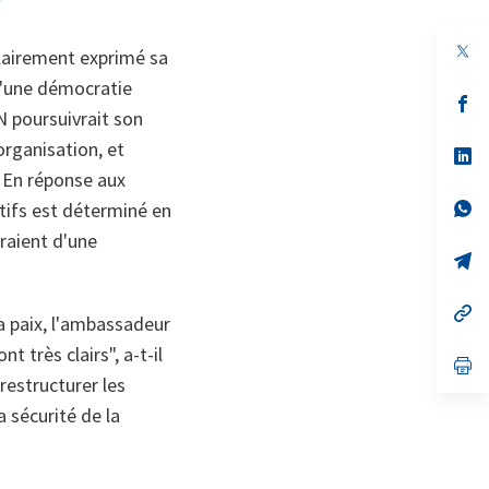
lairement exprimé sa
 d'une démocratie
s’
N poursuivrait son
da
un
organisation, et
no
s’
on
da
. En réponse aux
un
no
s’
ctifs est déterminé en
on
da
eraient d'une
un
no
s’
on
da
un
no
s’
a paix, l'ambassadeur
on
da
un
nt très clairs"
, a-t-il
no
s’
on
da
restructurer les
un
a sécurité de la
no
on