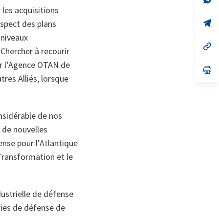
on
da
les acquisitions
un
no
s’
spect des plans
on
da
 niveaux
un
no
s’
 Chercher à recourir
on
da
un
par l’Agence OTAN de
no
s’
on
da
tres Alliés, lorsque
un
no
on
onsidérable de nos
 de nouvelles
ense pour l’Atlantique
ransformation et le
dustrielle de défense
ries de défense de