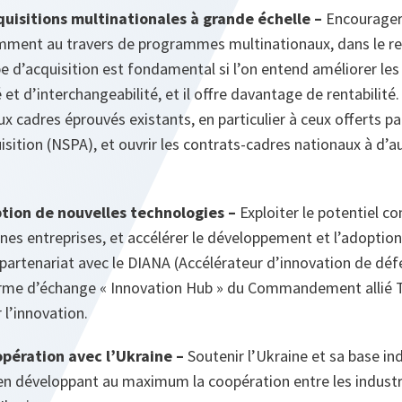
cquisitions multinationales à grande échelle –
Encourager 
mment au travers de programmes multinationaux, dans le re
e d’acquisition est fondamental si l’on entend améliorer les
 et d’interchangeabilité, et il offre davantage de rentabilité.
x cadres éprouvés existants, en particulier à ceux offerts 
isition (NSPA), et ouvrir les contrats-cadres nationaux à d’au
ption de nouvelles technologies –
Exploiter le potentiel c
nes entreprises, et accélérer le développement et l’adoption
partenariat avec le DIANA (Accélérateur d’innovation de déf
orme d’échange « Innovation Hub » du Commandement allié T
l’innovation.
opération avec l’Ukraine –
Soutenir l’Ukraine et sa base in
 en développant au maximum la coopération entre les indust