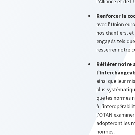
l’Alliance et de l
Renforcer la co
avec l’Union eur
nos chantiers, et
engagés tels que 
resserrer notre c
Réitérer notre 
l’interchangeab
ainsi que leur m
plus systématique
que les normes n
à l’interopérabil
l’OTAN examinero
adopteront les m
normes.