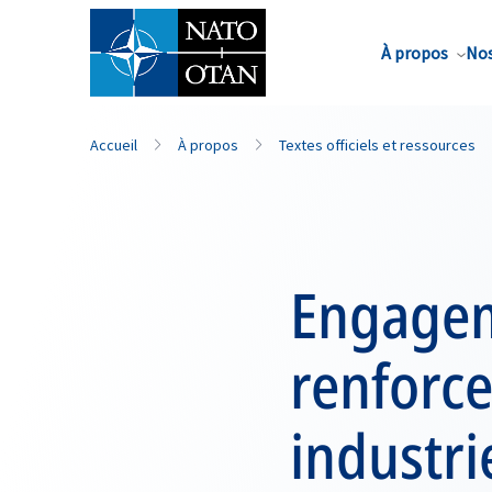
Nom de famille*
À propos
Nos
Accueil
À propos
Textes officiels et ressources
Engagem
renforc
industri