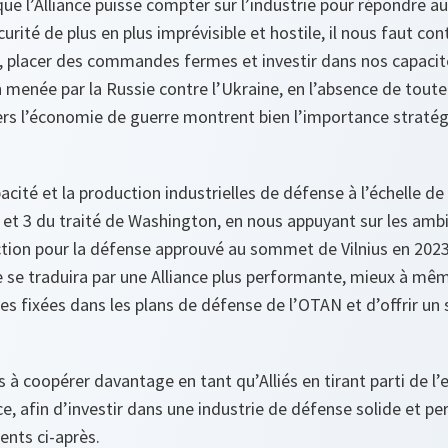
que l’Alliance puisse compter sur l’industrie pour répondre a
rité de plus en plus imprévisible et hostile, il nous faut con
 placer des commandes fermes et investir dans nos capacité
 menée par la Russie contre l’Ukraine, en l’absence de toute
rs l’économie de guerre montrent bien l’importance stratég
ité et la production industrielles de défense à l’échelle de l
 2 et 3 du traité de Washington, en nous appuyant sur les amb
uction pour la défense approuvé au sommet de Vilnius en 202
se se traduira par une Alliance plus performante, mieux à m
ces fixées dans les plans de défense de l’OTAN et d’offrir u
 coopérer davantage en tant qu’Alliés en tirant parti de l’e
ce, afin d’investir dans une industrie de défense solide et p
nts ci-après.