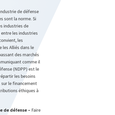
industrie de défense
es sont la norme. Si
es industries de
entre les industries
convient, les
les Alliés dans le
n passant des marchés
ommuniquant comme il
défense (NDPP) est le
épartir les besoins
t sur le financement
tributions éthiques à
ie de défense –
Faire