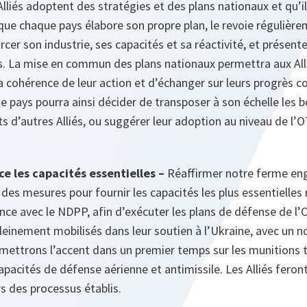
Alliés adoptent des stratégies et des plans nationaux et qu’i
 que chaque pays élabore son propre plan, le revoie régulière
cer son industrie, ses capacités et sa réactivité, et présen
s. La mise en commun des plans nationaux permettra aux Alli
a cohérence de leur action et d’échanger sur leurs progrès col
pays pourra ainsi décider de transposer à son échelle les b
s d’autres Alliés, ou suggérer leur adoption au niveau de l’
ce les capacités essentielles –
Réaffirmer notre ferme en
des mesures pour fournir les capacités les plus essentielles 
ce avec le NDPP, afin d’exécuter les plans de défense de l’O
pleinement mobilisés dans leur soutien à l’Ukraine, avec un
mettrons l’accent dans un premier temps sur les munitions
capacités de défense aérienne et antimissile. Les Alliés feron
s des processus établis.