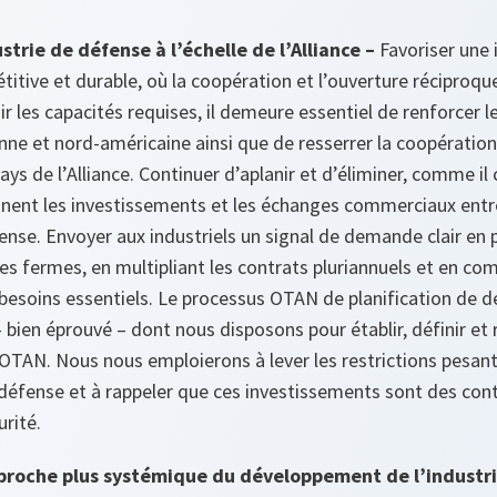
strie de défense à l’échelle de l’Alliance –
Favoriser une 
itive et durable, où la coopération et l’ouverture réciproqu
ir les capacités requises, il demeure essentiel de renforcer l
ne et nord-américaine ainsi que de resserrer la coopération 
ys de l’Alliance. Continuer d’aplanir et d’éliminer, comme il 
inent les investissements et les échanges commerciaux entre 
fense. Envoyer aux industriels un signal de demande clair e
 fermes, en multipliant les contrats pluriannuels et en c
 besoins essentiels. Le processus OTAN de planification de 
 bien éprouvé – dont nous disposons pour établir, définir et r
’OTAN. Nous nous emploierons à lever les restrictions pesan
 défense et à rappeler que ces investissements sont des con
urité.
proche plus systémique du développement de l’industr