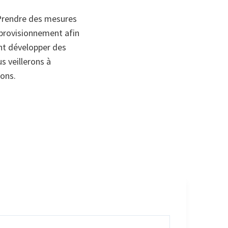
Prendre des mesures
’approvisionnement afin
ent développer des
us veillerons à
ions.