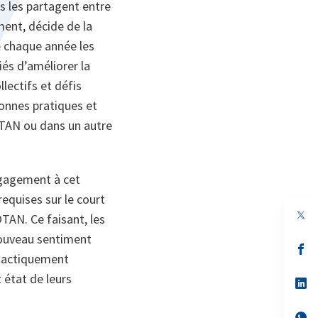
ls les partagent entre
ment, décide de la
te chaque année les
és d’améliorer la
lectifs et défis
onnes pratiques et
OTAN ou dans un autre
gagement à cet
requises sur le court
TAN. Ce faisant, les
 nouveau sentiment
s’
 tactiquement
da
un
t état de leurs
no
s’
on
da
un
no
s’