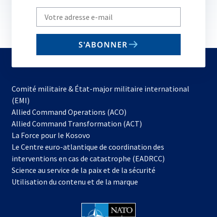
Write
your
email
S'ABONNER
to
subscribe
Comité militaire & État-major militaire international
(EMI)
s’ouvre
Allied Command Operations (ACO)
dans
Allied Command Transformation (ACT)
s’ouvre
un
La Force pour le Kosovo
dans
nouvel
Le Centre euro-atlantique de coordination des
un
onglet
interventions en cas de catastrophe (EADRCC)
nouvel
Science au service de la paix et de la sécurité
onglet
Utilisation du contenu et de la marque