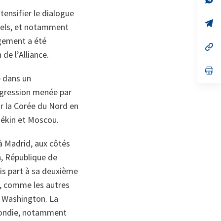
on
da
tensifier le dialogue
un
no
s’
tuels, et notamment
on
da
un
gement a été
no
s’
de l’Alliance.
on
da
un
no
s’
e dans un
on
da
un
’agression menée par
no
on
r la Corée du Nord en
 Pékin et Moscou.
à Madrid, aux côtés
n, République de
ris part à sa deuxième
4, comme les autres
à Washington. La
ofondie, notamment