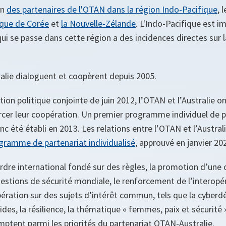
un
des partenaires de l'OTAN dans la région Indo-Pacifique
, 
ique de Corée
et
la Nouvelle-Zélande
. L'Indo-Pacifique est i
e qui se passe dans cette région a des incidences directes sur 
ralie dialoguent et coopèrent depuis 2005.
tion politique conjointe de juin 2012, l’OTAN et l’Australie o
rcer leur coopération. Un premier programme individuel de p
c été établi en 2013. Les relations entre l’OTAN et l’Austral
gramme de partenariat individualisé
, approuvé en janvier 20
ordre international fondé sur des règles, la promotion d’un
tions de sécurité mondiale, le renforcement de l’interopéra
pération sur des sujets d’intérêt commun, tels que la cyberdé
des, la résilience, la thématique « femmes, paix et sécurité »
mptent parmi les priorités du partenariat OTAN-Australie.