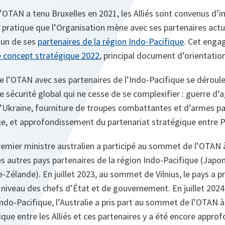
TAN a tenu Bruxelles en 2021, les Alliés sont convenus d’in
n pratique que l’Organisation mène avec ses partenaires ac
l’un de ses
partenaires de la région Indo-Pacifique
. Cet enga
e concept stratégique 2022
, principal document d’orientation 
e l’OTAN avec ses partenaires de l’Indo-Pacifique se déroul
 sécurité global qui ne cesse de se complexifier : guerre d
 l’Ukraine, fourniture de troupes combattantes et d’armes pa
sie, et approfondissement du partenariat stratégique entre
premier ministre australien a participé au sommet de l’OTAN 
s autres pays partenaires de la région Indo-Pacifique (Japo
-Zélande). En juillet 2023, au sommet de Vilnius, le pays a p
niveau des chefs d’État et de gouvernement. En juillet 202
Indo-Pacifique, l’Australie a pris part au sommet de l’OTAN 
ique entre les Alliés et ces partenaires y a été encore appr