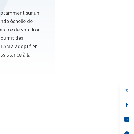
t notamment sur un
ande échelle de
xercice de son droit
fournit des
’OTAN a adopté en
ssistance à la
s’
da
un
no
s’
on
da
un
no
s’