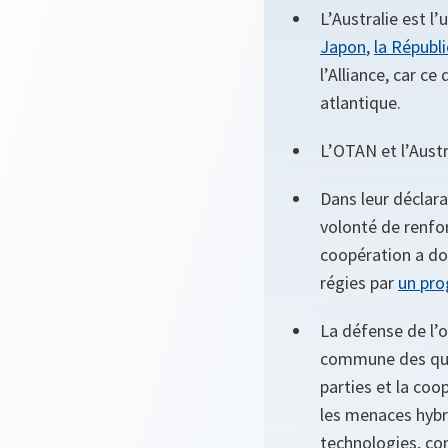
L’Australie est l’
Japon
,
la Républ
l’Alliance, car c
atlantique.
L’OTAN et l’Aust
Dans leur déclara
volonté de renfo
coopération a don
régies par
un pro
La défense de l’
commune des ques
parties et la coo
les menaces hybri
technologies, co