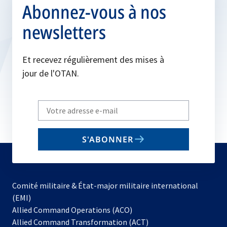
Abonnez-vous à nos
newsletters
Et recevez régulièrement des mises à
jour de l'OTAN.
Write
your
email
S'ABONNER
to
subscribe
Comité militaire & État-major militaire international
(EMI)
s’ouvre
Allied Command Operations (ACO)
dans
Allied Command Transformation (ACT)