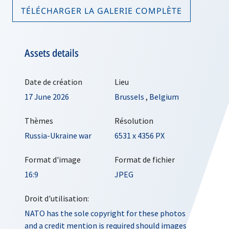
TÉLÉCHARGER LA GALERIE COMPLÈTE
Assets details
Date de création
Lieu
17 June 2026
Brussels
,
Belgium
Thèmes
Résolution
Russia-Ukraine war
6531 x 4356 PX
Format d'image
Format de fichier
16:9
JPEG
Droit d'utilisation:
NATO has the sole copyright for these photos
and a credit mention is required should images