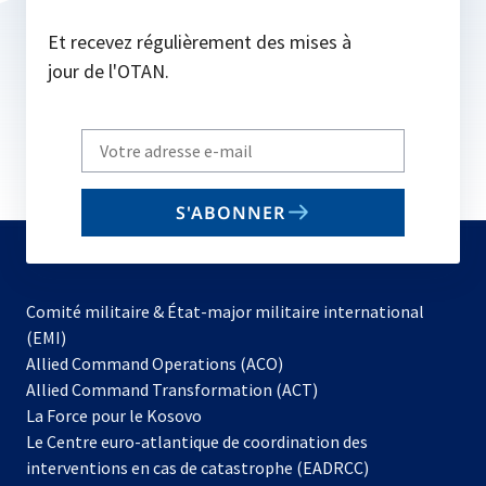
Et recevez régulièrement des mises à
jour de l'OTAN.
Write
your
email
S'ABONNER
to
subscribe
Comité militaire & État-major militaire international
(EMI)
s’ouvre
Allied Command Operations (ACO)
dans
Allied Command Transformation (ACT)
s’ouvre
un
La Force pour le Kosovo
dans
nouvel
Le Centre euro-atlantique de coordination des
un
onglet
interventions en cas de catastrophe (EADRCC)