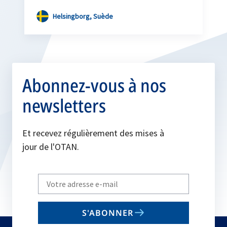
Helsingborg, Suède
Abonnez-vous à nos
newsletters
Et recevez régulièrement des mises à
jour de l'OTAN.
Write
your
email
S'ABONNER
to