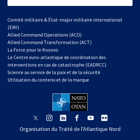
subscribe
Comité militaire & État-major militaire international
(EMI)
s’ouvre
Allied Command Operations (ACO)
dans
Allied Command Transformation (ACT)
s’ouvre
un
La Force pour le Kosovo
dans
nouvel
Le Centre euro-atlantique de coordination des
un
onglet
interventions en cas de catastrophe (EADRCC)
nouvel
Science au service de la paix et de la sécurité
onglet
Utilisation du contenu et de la marque
s’ouvre
s’ouvre
s’ouvre
s’ouvre
s’ouvre
s’ouvre
dans
dans
dans
dans
dans
dans
Organisation du Traité de l'Atlantique Nord
un
un
un
un
un
un
nouvel
nouvel
nouvel
nouvel
nouvel
nouvel