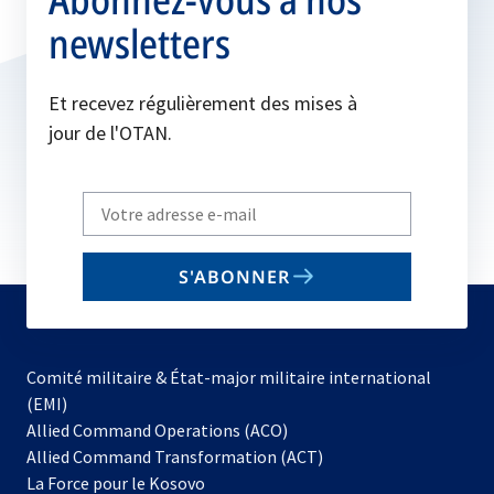
newsletters
Et recevez régulièrement des mises à
jour de l'OTAN.
Write
your
email
S'ABONNER
to
subscribe
Comité militaire & État-major militaire international
(EMI)
Allied Command Operations (ACO)
Allied Command Transformation (ACT)
s’ouvre
La Force pour le Kosovo