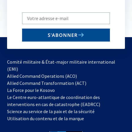
Write
your
email
S'ABONNER
to
subscribe
Comité militaire & État-major militaire international
(EMI)
Allied Command Operations (ACO)
Allied Command Transformation (ACT)
s’ouvre
La Force pour le Kosovo
dans
Le Centre euro-atlantique de coordination des
un
interventions en cas de catastrophe (EADRCC)
nouvel
Science au service de la paix et de la sécurité
onglet
Utilisation du contenu et de la marque